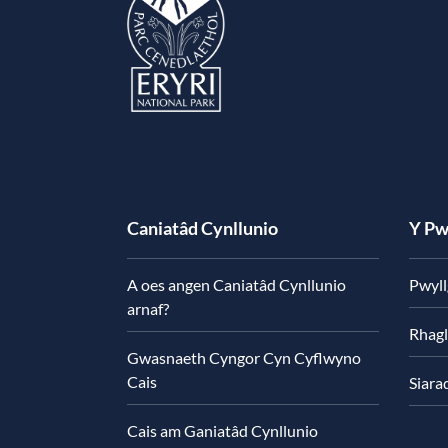
Caniatâd Cynllunio
Y Pw
A oes angen Caniatâd Cynllunio
Pwyll
arnaf?
Rhagl
Gwasnaeth Cyngor Cyn Cyflwyno
Cais
Siara
Cais am Ganiatâd Cynllunio