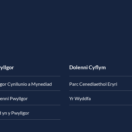
yllgor
Dolenni Cyflym
gor Cynllunio a Mynediad
Parc Cenedlaethol Eryri
enni Pwyllgor
Yr Wyddfa
d yn y Pwyllgor