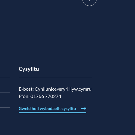
Cysylltu
E-bost:
Cynllunio@eryri.llyw.cymru
Ffôn:
01766 770274
Gweld holl wybodaeth cysylltu