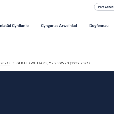
Parc Cenedl
niatâd Cynllunio
Cyngor ac Arweiniad
Dogfennau
A oes angen caniatâd cynllunio arnaf?
Bioamrywiaeth
Pwyllgor Cynllunio a Mynediad
-2021)
GERALD WILLIAMS, YR YSGWRN (1929-2021)
 Mharc
tblygu ym
ad
Cynllunio a Datblygu yn Eryri
Ardaloedd Cadwraeth
Ymweliadau Safle
Apelio penderfyniad cynllunio
Tai Fforddiadwy