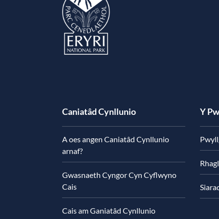
Caniatâd Cynllunio
Y Pw
A oes angen Caniatâd Cynllunio
Pwyll
arnaf?
Rhagl
Gwasnaeth Cyngor Cyn Cyflwyno
Cais
Siara
Cais am Ganiatâd Cynllunio