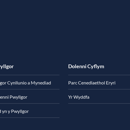
yllgor
Dolenni Cyflym
gor Cynllunio a Mynediad
Parc Cenedlaethol Eryri
enni Pwyllgor
Yr Wyddfa
d yn y Pwyllgor