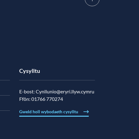
Cysylltu
E-bost:
Cynllunio@eryri.llyw.cymru
Ffôn:
01766 770274
Gweld holl wybodaeth cysylltu