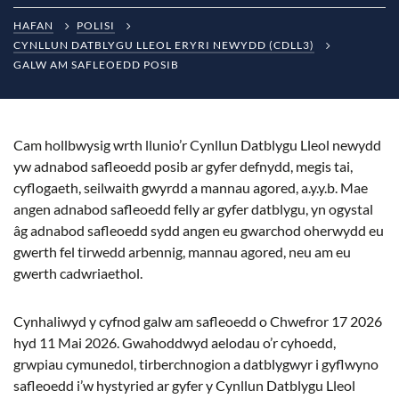
HAFAN
POLISI
CYNLLUN DATBLYGU LLEOL ERYRI NEWYDD (CDLL3)
GALW AM SAFLEOEDD POSIB
Cam hollbwysig wrth llunio’r Cynllun Datblygu Lleol newydd
yw adnabod safleoedd posib ar gyfer defnydd, megis tai,
cyflogaeth, seilwaith gwyrdd a mannau agored, a.y.y.b. Mae
angen adnabod safleoedd felly ar gyfer datblygu, yn ogystal
âg adnabod safleoedd sydd angen eu gwarchod oherwydd eu
gwerth fel tirwedd arbennig, mannau agored, neu am eu
gwerth cadwriaethol.
Cynhaliwyd y cyfnod galw am safleoedd o Chwefror 17 2026
hyd 11 Mai 2026. Gwahoddwyd aelodau o’r cyhoedd,
grwpiau cymunedol, tirberchnogion a datblygwyr i gyflwyno
safleoedd i’w hystyried ar gyfer y Cynllun Datblygu Lleol