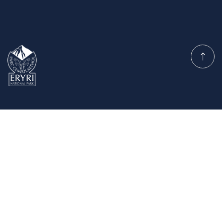
Caniatâd Cynllunio
Y Pwyllgor
Dolenni Cyflym
Cysylltu